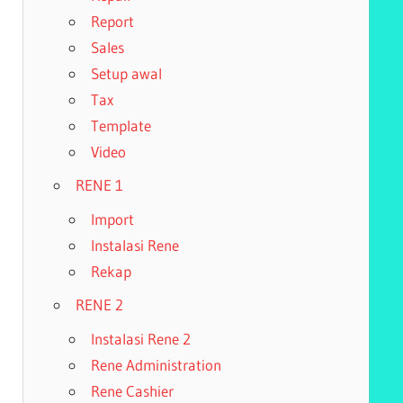
Report
Sales
Setup awal
Tax
Template
Video
RENE 1
Import
Instalasi Rene
Rekap
RENE 2
Instalasi Rene 2
Rene Administration
Rene Cashier