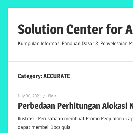
Skip
to
Solution Center for
content
Kumpulan Informasi Panduan Dasar & Penyelesaian Ma
Category:
ACCURATE
July 30, 2021
Fidia
Perbedaan Perhitungan Alokasi N
Ilustrasi : Perusahaan membuat Promo Penjualan di a
dapat membeli 1pcs gula