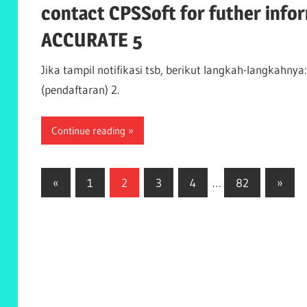
contact CPSSoft for futher infor
ACCURATE 5
Jika tampil notifikasi tsb, berikut langkah-langkahnya: 1
(pendaftaran) 2.
Continue reading
Posts
Previous
Next
«
1
2
3
4
…
82
»
Posts
Posts
navigation