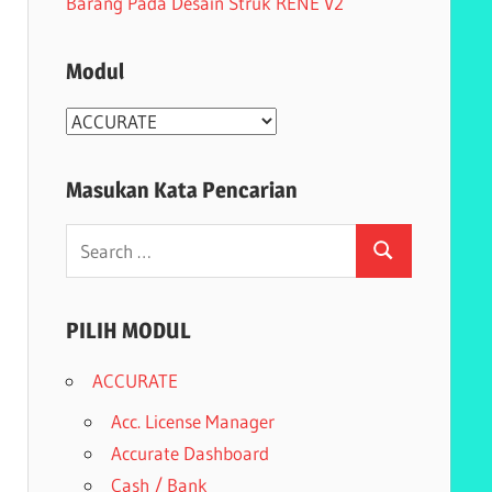
Barang Pada Desain Struk RENE V2
Modul
Modul
Masukan Kata Pencarian
Search
Search
for:
PILIH MODUL
ACCURATE
Acc. License Manager
Accurate Dashboard
Cash / Bank