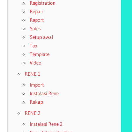
Registration
Repair
Report
Sales
Setup awal
Tax
Template
Video
RENE 1
Import
Instalasi Rene
Rekap
RENE 2
Instalasi Rene 2