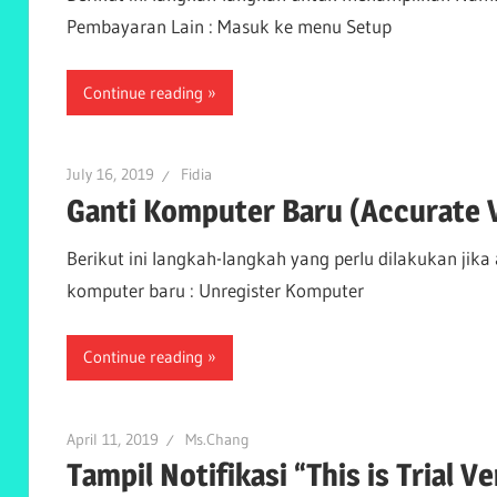
Pembayaran Lain : Masuk ke menu Setup
Continue reading
July 16, 2019
Fidia
Ganti Komputer Baru (Accurate 
Berikut ini langkah-langkah yang perlu dilakukan ji
komputer baru : Unregister Komputer
Continue reading
April 11, 2019
Ms.Chang
Tampil Notifikasi “This is Trial V