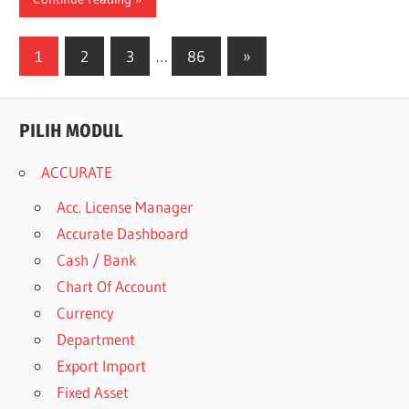
Posts
Next
1
2
3
…
86
»
Posts
navigation
PILIH MODUL
ACCURATE
Acc. License Manager
Accurate Dashboard
Cash / Bank
Chart Of Account
Currency
Department
Export Import
Fixed Asset