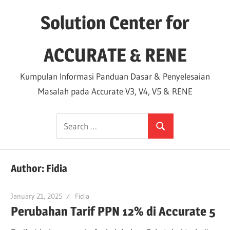
Skip
Solution Center for
to
content
ACCURATE & RENE
Kumpulan Informasi Panduan Dasar & Penyelesaian
Masalah pada Accurate V3, V4, V5 & RENE
Search
Search
for:
Author:
Fidia
January 21, 2025
Fidia
Perubahan Tarif PPN 12% di Accurate 5