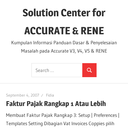
Skip
Solution Center for
to
content
ACCURATE & RENE
Kumpulan Informasi Panduan Dasar & Penyelesaian
Masalah pada Accurate V3, V4, V5 & RENE
Search
Search
for:
September 4, 2007
Fidia
Faktur Pajak Rangkap 1 Atau Lebih
Membuat Faktur Pajak Rangkap 3: Setup | Preferences |
Templates Setting Dibagian Vat Invoices Coppies pilih