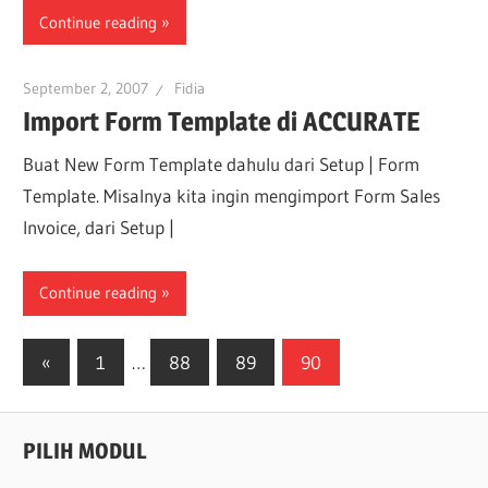
Continue reading
September 2, 2007
Fidia
Import Form Template di ACCURATE
Buat New Form Template dahulu dari Setup | Form
Template. Misalnya kita ingin mengimport Form Sales
Invoice, dari Setup |
Continue reading
Posts
Previous
«
1
…
88
89
90
Posts
navigation
PILIH MODUL