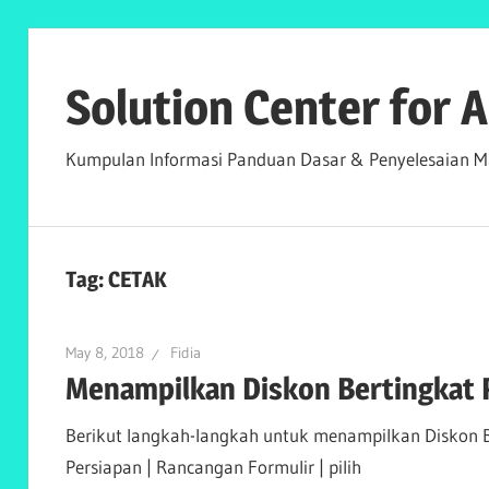
Skip
to
Solution Center for
content
Kumpulan Informasi Panduan Dasar & Penyelesaian Ma
Tag:
CETAK
May 8, 2018
Fidia
Menampilkan Diskon Bertingkat P
Berikut langkah-langkah untuk menampilkan Diskon Be
Persiapan | Rancangan Formulir | pilih