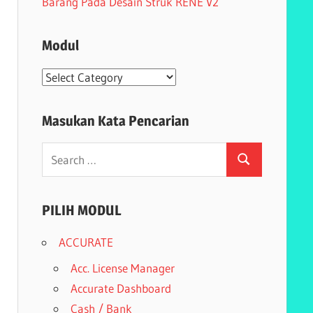
Barang Pada Desain Struk RENE V2
Modul
Modul
Masukan Kata Pencarian
Search
Search
for:
PILIH MODUL
ACCURATE
Acc. License Manager
Accurate Dashboard
Cash / Bank