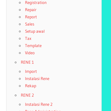
Registration
Repair
Report
Sales
Setup awal
Tax
Template
Video
RENE 1
Import
Instalasi Rene
Rekap
RENE 2
Instalasi Rene 2