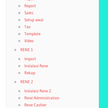
Report
Sales
Setup awal
Tax
Template
Video
RENE 1
Import
Instalasi Rene
Rekap
RENE 2
Instalasi Rene 2
Rene Administration
Rene Cashier