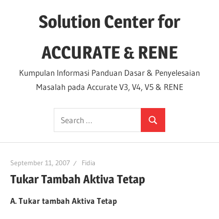
Skip
Solution Center for
to
content
ACCURATE & RENE
Kumpulan Informasi Panduan Dasar & Penyelesaian
Masalah pada Accurate V3, V4, V5 & RENE
Search
Search
for:
September 11, 2007
Fidia
Tukar Tambah Aktiva Tetap
A. Tukar tambah Aktiva Tetap