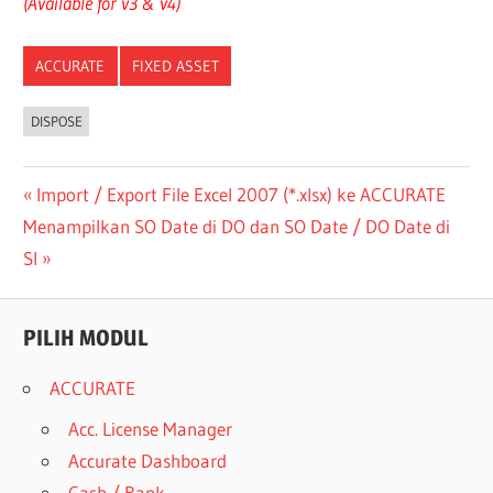
(Available for v3 & v4)
ACCURATE
FIXED ASSET
DISPOSE
Post
Previous
Import / Export File Excel 2007 (*.xlsx) ke ACCURATE
Next
Post:
Menampilkan SO Date di DO dan SO Date / DO Date di
navigation
Post:
SI
PILIH MODUL
ACCURATE
Acc. License Manager
Accurate Dashboard
Cash / Bank