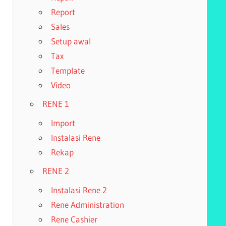
Report
Sales
Setup awal
Tax
Template
Video
RENE 1
Import
Instalasi Rene
Rekap
RENE 2
Instalasi Rene 2
Rene Administration
Rene Cashier