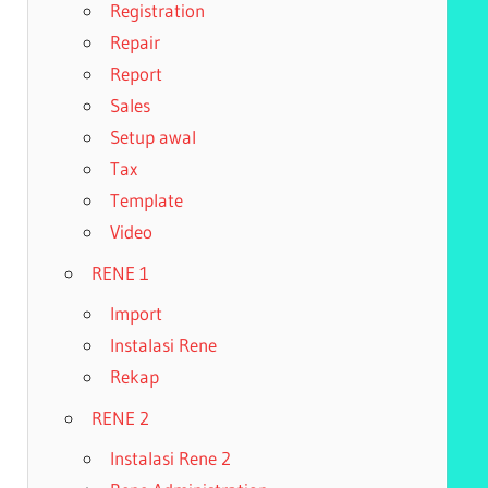
Registration
Repair
Report
Sales
Setup awal
Tax
Template
Video
RENE 1
Import
Instalasi Rene
Rekap
RENE 2
Instalasi Rene 2