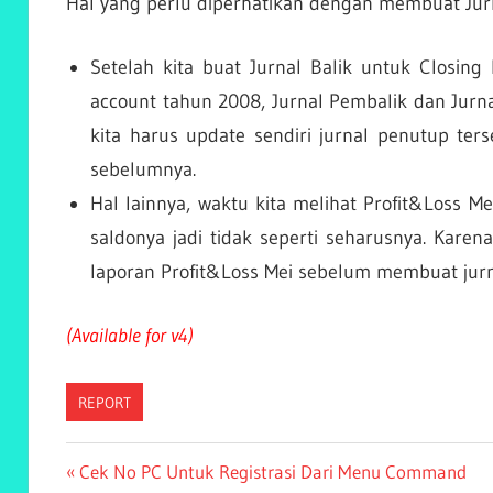
Hal yang perlu diperhatikan dengan membuat Jurn
Setelah kita buat Jurnal Balik untuk Closin
account tahun 2008, Jurnal Pembalik dan Jurna
kita harus update sendiri jurnal penutup ter
sebelumnya.
Hal lainnya, waktu kita melihat Profit&Loss 
saldonya jadi tidak seperti seharusnya. Karena
laporan Profit&Loss Mei sebelum membuat jurna
(Available for v4)
REPORT
Post
Previous
Cek No PC Untuk Registrasi Dari Menu Command