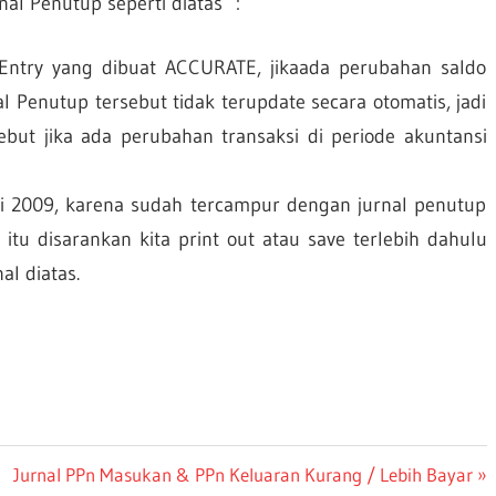
al Penutup seperti diatas :
g Entry yang dibuat ACCURATE, jikaada perubahan saldo
l Penutup tersebut tidak terupdate secara otomatis, jadi
sebut jika ada perubahan transaksi di periode akuntansi
Mei 2009, karena sudah tercampur dengan jurnal penutup
 itu disarankan kita print out atau save terlebih dahulu
l diatas.
Next
Jurnal PPn Masukan & PPn Keluaran Kurang / Lebih Bayar