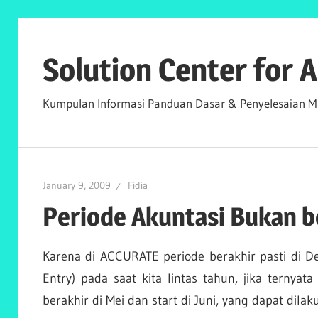
Skip
to
Solution Center for
content
Kumpulan Informasi Panduan Dasar & Penyelesaian Ma
January 9, 2009
Fidia
Periode Akuntasi Bukan b
Karena di ACCURATE periode berakhir pasti di D
Entry) pada saat kita lintas tahun, jika ternya
berakhir di Mei dan start di Juni, yang dapat dila