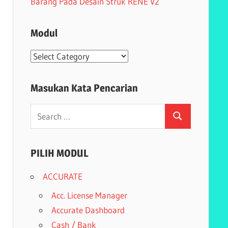
Barang Pada Desain Struk RENE V2
Modul
Modul
Masukan Kata Pencarian
Search
Search
for:
PILIH MODUL
ACCURATE
Acc. License Manager
Accurate Dashboard
Cash / Bank