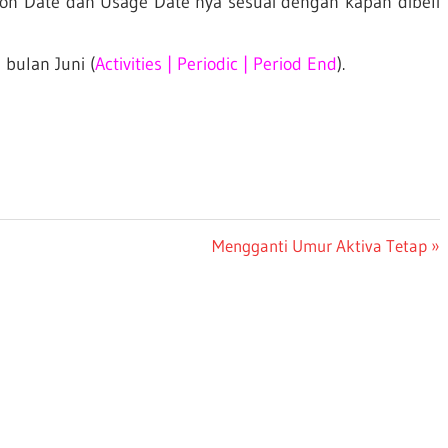
on Date dan Usage Date nya sesuai dengan kapan dibeli
 bulan Juni (
Activities | Periodic | Period End
).
Next
Mengganti Umur Aktiva Tetap
Post: