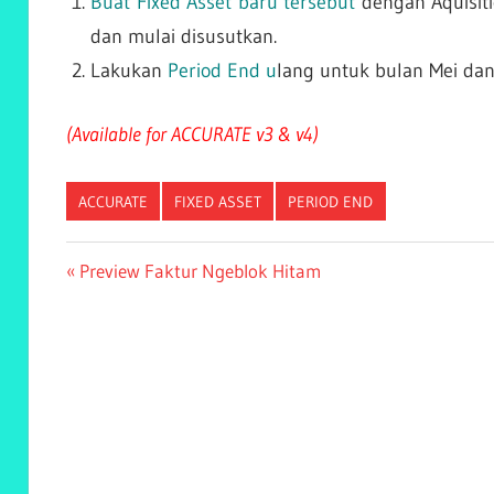
Buat Fixed Asset baru tersebut
dengan Aquisiti
dan mulai disusutkan.
Lakukan
Period End u
lang untuk bulan Mei dan
(Available for ACCURATE v3 & v4)
ACCURATE
FIXED ASSET
PERIOD END
Post
Previous
Preview Faktur Ngeblok Hitam
Post:
navigation