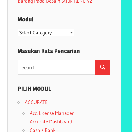
Barang Pada Desain Struk RENE V2
Modul
Modul
Masukan Kata Pencarian
Search
Search
for:
PILIH MODUL
ACCURATE
Acc. License Manager
Accurate Dashboard
Cash / Bank