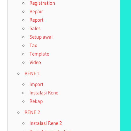
Registration
Repair
Report
Sales
Setup awal
Tax
Template
Video
RENE 1
Import
Instalasi Rene
Rekap
RENE 2
Instalasi Rene 2