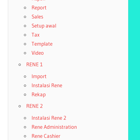
Report
Sales
Setup awal
Tax
Template
Video
RENE 1
Import
Instalasi Rene
Rekap
RENE 2
Instalasi Rene 2
Rene Administration
Rene Cashier