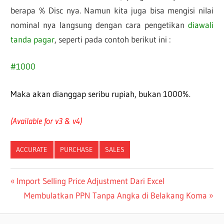
berapa % Disc nya. Namun kita juga bisa mengisi nilai
nominal nya langsung dengan cara pengetikan
diawali
tanda pagar
, seperti pada contoh berikut ini :
#1000
Maka akan dianggap seribu rupiah, bukan 1000%.
(Available for v3 & v4)
ACCURATE
PURCHASE
SALES
Post
Previous
Import Selling Price Adjustment Dari Excel
Post:
Next
Membulatkan PPN Tanpa Angka di Belakang Koma
navigation
Post: