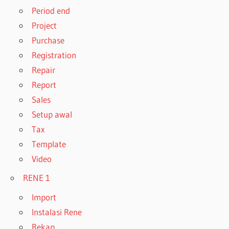
Period end
Project
Purchase
Registration
Repair
Report
Sales
Setup awal
Tax
Template
Video
RENE 1
Import
Instalasi Rene
Rekap