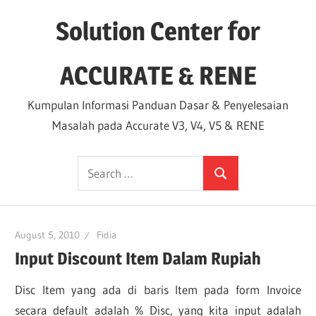
Skip
Solution Center for
to
content
ACCURATE & RENE
Kumpulan Informasi Panduan Dasar & Penyelesaian
Masalah pada Accurate V3, V4, V5 & RENE
Search
Search
for:
August 5, 2010
Fidia
Input Discount Item Dalam Rupiah
Disc Item yang ada di baris Item pada form Invoice
secara default adalah % Disc, yang kita input adalah