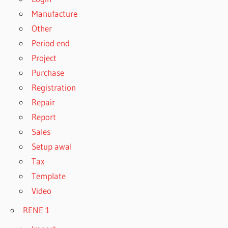
Manufacture
Other
Period end
Project
Purchase
Registration
Repair
Report
Sales
Setup awal
Tax
Template
Video
RENE 1