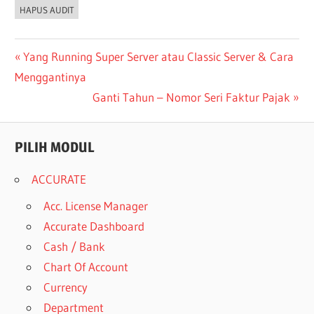
HAPUS AUDIT
Post
Previous
Yang Running Super Server atau Classic Server & Cara
Post:
Menggantinya
navigation
Next
Ganti Tahun – Nomor Seri Faktur Pajak
Post:
PILIH MODUL
ACCURATE
Acc. License Manager
Accurate Dashboard
Cash / Bank
Chart Of Account
Currency
Department