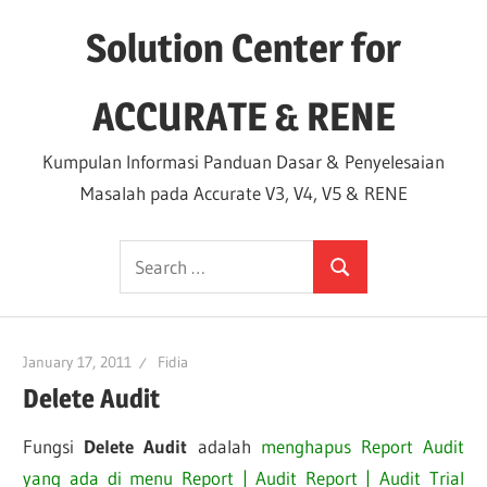
Skip
Solution Center for
to
content
ACCURATE & RENE
Kumpulan Informasi Panduan Dasar & Penyelesaian
Masalah pada Accurate V3, V4, V5 & RENE
Search
Search
for:
January 17, 2011
Fidia
Delete Audit
Fungsi
Delete Audit
adalah
menghapus Report Audit
yang ada di menu Report | Audit Report | Audit Trial