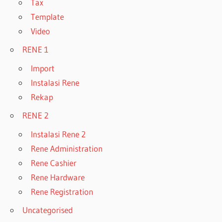
Tax
Template
Video
RENE 1
Import
Instalasi Rene
Rekap
RENE 2
Instalasi Rene 2
Rene Administration
Rene Cashier
Rene Hardware
Rene Registration
Uncategorised