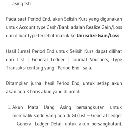
asing tsb.
Pada saat Period End, akun Selisih Kurs yang digunakan
untuk Account type Cash/Bank adalah Realize Gain/Loss
dan diluar type tersebut masuk ke
Unrealize Gain/Loss
.
Hasil Jurnal Period End untuk Selisih Kurs dapat dilihat
dari List | General Ledger | Journal Vouchers, Type
Transaksi centang yang “Period End” saja.
Ditampilan jurnal hasil Period End, untuk setiap akun
akan ada 3 baris akun yang dijurnal:
Akun Mata Uang Asing bersangkutan untuk
membalik saldo yang ada di GL(List – General Ledger
– General Ledger Detail untuk akun bersangkutan).