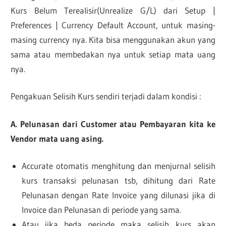
Kurs Belum Terealisir(Unrealize G/L) dari Setup |
Preferences | Currency Default Account, untuk masing-
masing currency nya. Kita bisa menggunakan akun yang
sama atau membedakan nya untuk setiap mata uang
nya.
Pengakuan Selisih Kurs sendiri terjadi dalam kondisi :
A. Pelunasan dari Customer atau Pembayaran kita ke
Vendor mata uang asing.
Accurate otomatis menghitung dan menjurnal selisih
kurs transaksi pelunasan tsb, dihitung dari Rate
Pelunasan dengan Rate Invoice yang dilunasi jika di
Invoice dan Pelunasan di periode yang sama.
Atau jika beda periode maka selisih kurs akan