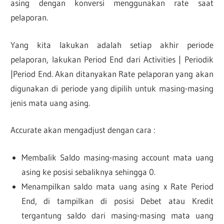
asing dengan konversi menggunakan rate saat
pelaporan.
Yang kita lakukan adalah setiap akhir periode
pelaporan, lakukan Period End dari Activities | Periodik
|Period End. Akan ditanyakan Rate pelaporan yang akan
digunakan di periode yang dipilih untuk masing-masing
jenis mata uang asing.
Accurate akan mengadjust dengan cara :
Membalik Saldo masing-masing account mata uang
asing ke posisi sebaliknya sehingga 0.
Menampilkan saldo mata uang asing x Rate Period
End, di tampilkan di posisi Debet atau Kredit
tergantung saldo dari masing-masing mata uang