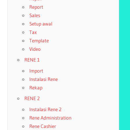
Report
Sales
Setup awal
Tax
Template
Video
RENE 1
Import
Instalasi Rene
Rekap
RENE 2
Instalasi Rene 2
Rene Administration
Rene Cashier