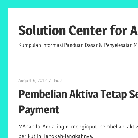
Skip
to
Solution Center for
content
Kumpulan Informasi Panduan Dasar & Penyelesaian Ma
August 6, 2012
Fidia
Pembelian Aktiva Tetap Se
Payment
MApabila Anda ingin menginput pembelian aktiva
berikut ini langkah-langkahnya.