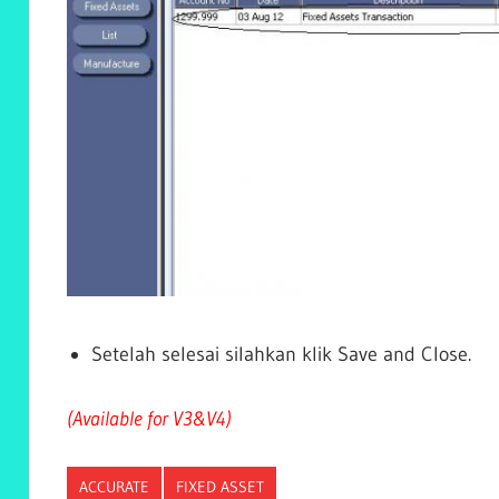
Setelah selesai silahkan klik Save and Close.
(Available for V3&V4)
ACCURATE
FIXED ASSET