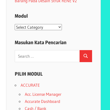
Barang Pada Desain Struk RENE V2
Modul
Modul
Masukan Kata Pencarian
Search
Search
for:
PILIH MODUL
ACCURATE
Acc. License Manager
Accurate Dashboard
Cash / Bank