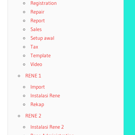
Registration
Repair
Report
Sales
Setup awal
Tax
Template
Video
RENE 1
Import
Instalasi Rene
Rekap
RENE 2
Instalasi Rene 2