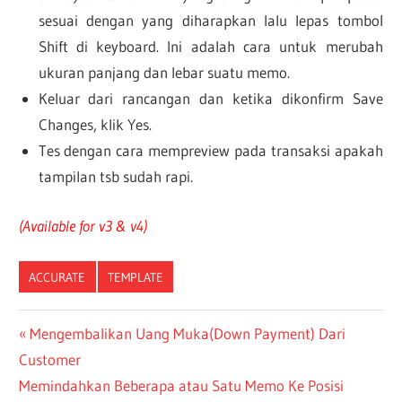
sesuai dengan yang diharapkan lalu lepas tombol
Shift di keyboard. Ini adalah cara untuk merubah
ukuran panjang dan lebar suatu memo.
Keluar dari rancangan dan ketika dikonfirm Save
Changes, klik Yes.
Tes dengan cara mempreview pada transaksi apakah
tampilan tsb sudah rapi.
(Available for v3 & v4)
ACCURATE
TEMPLATE
Post
Previous
Mengembalikan Uang Muka(Down Payment) Dari
Post:
Customer
navigation
Next
Memindahkan Beberapa atau Satu Memo Ke Posisi