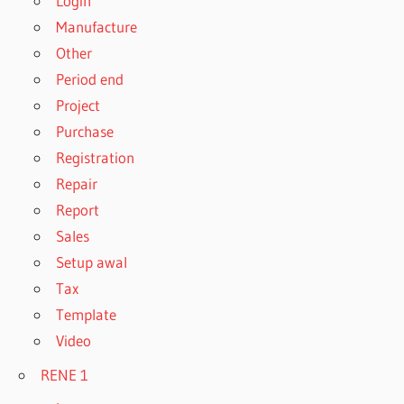
Login
Manufacture
Other
Period end
Project
Purchase
Registration
Repair
Report
Sales
Setup awal
Tax
Template
Video
RENE 1