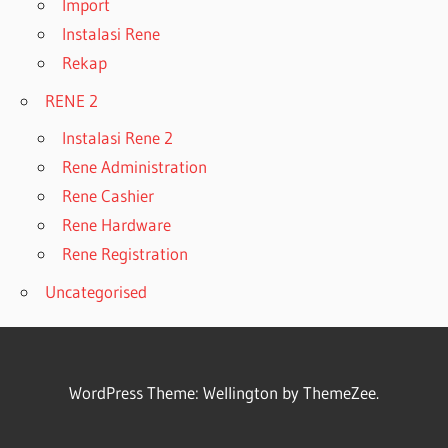
Import
Instalasi Rene
Rekap
RENE 2
Instalasi Rene 2
Rene Administration
Rene Cashier
Rene Hardware
Rene Registration
Uncategorised
WordPress Theme: Wellington by ThemeZee.