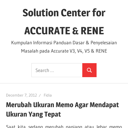
Skip
Solution Center for
to
content
ACCURATE & RENE
Kumpulan Informasi Panduan Dasar & Penyelesaian
Masalah pada Accurate V3, V4, V5 & RENE
Search
Search
for:
December 7, 2012
Fidia
Merubah Ukuran Memo Agar Mendapat
Ukuran Yang Tepat
Saat kita sedang merubah panjang atau lebar memo