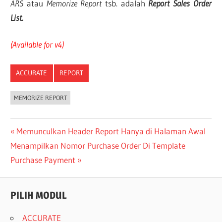
ARS
atau
Memorize Report
tsb. adalah
Report Sales Order
List
.
(Available for v4)
ACCURATE
REPORT
MEMORIZE REPORT
Post
Previous
Memunculkan Header Report Hanya di Halaman Awal
Next
Post:
Menampilkan Nomor Purchase Order Di Template
navigation
Post:
Purchase Payment
PILIH MODUL
ACCURATE