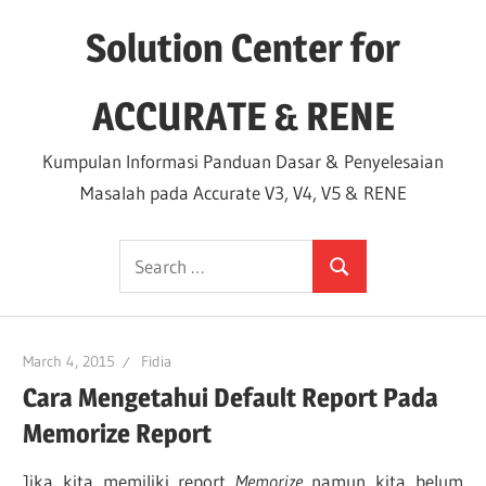
Skip
Solution Center for
to
content
ACCURATE & RENE
Kumpulan Informasi Panduan Dasar & Penyelesaian
Masalah pada Accurate V3, V4, V5 & RENE
Search
Search
for:
March 4, 2015
Fidia
Cara Mengetahui Default Report Pada
Memorize Report
Jika kita memiliki report
Memorize
namun kita belum