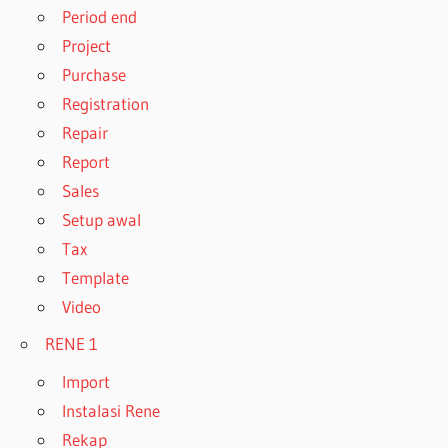
Period end
Project
Purchase
Registration
Repair
Report
Sales
Setup awal
Tax
Template
Video
RENE 1
Import
Instalasi Rene
Rekap