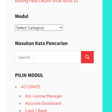
Barang Pada Desain Struk RENE V2
Modul
Modul
Masukan Kata Pencarian
Search
Search
for:
PILIH MODUL
ACCURATE
Acc. License Manager
Accurate Dashboard
Cash / Bank