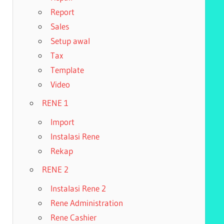
Report
Sales
Setup awal
Tax
Template
Video
RENE 1
Import
Instalasi Rene
Rekap
RENE 2
Instalasi Rene 2
Rene Administration
Rene Cashier