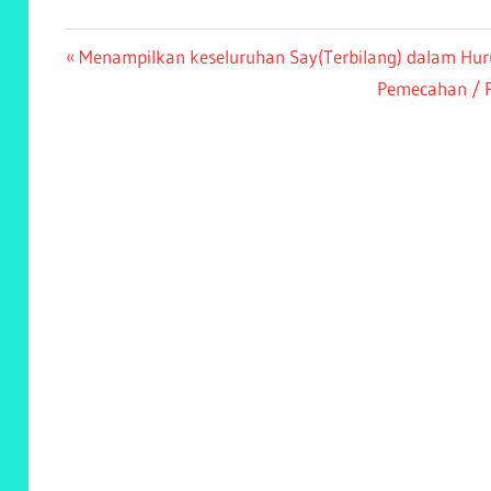
Post
Previous
Menampilkan keseluruhan Say(Terbilang) dalam Huru
Post:
Next
Pemecahan / P
navigation
Post: