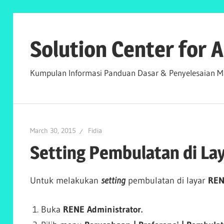
Skip
to
Solution Center for
content
Kumpulan Informasi Panduan Dasar & Penyelesaian Ma
March 30, 2015
Fidia
Setting Pembulatan di La
Untuk melakukan
setting
pembulatan di layar
REN
Buka
RENE Administrator.