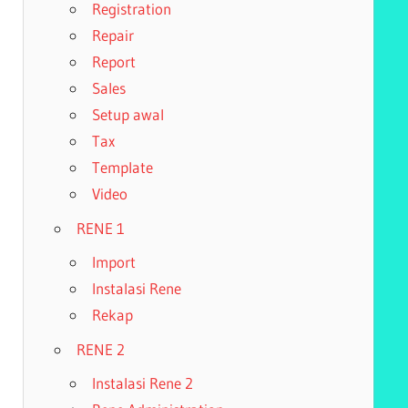
Registration
Repair
Report
Sales
Setup awal
Tax
Template
Video
RENE 1
Import
Instalasi Rene
Rekap
RENE 2
Instalasi Rene 2