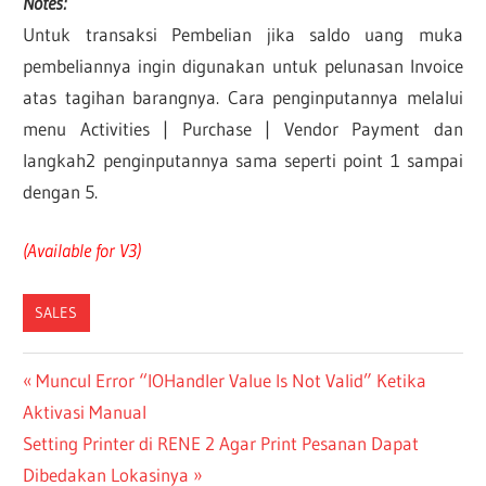
Notes:
Untuk transaksi Pembelian jika saldo uang muka
pembeliannya ingin digunakan untuk pelunasan Invoice
atas tagihan barangnya. Cara penginputannya melalui
menu Activities | Purchase | Vendor Payment dan
langkah2 penginputannya sama seperti point 1 sampai
dengan 5.
(Available for V3)
SALES
Post
Previous
Muncul Error “IOHandler Value Is Not Valid” Ketika
Post:
Aktivasi Manual
navigation
Next
Setting Printer di RENE 2 Agar Print Pesanan Dapat
Post:
Dibedakan Lokasinya