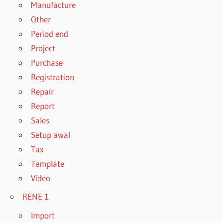
Manufacture
Other
Period end
Project
Purchase
Registration
Repair
Report
Sales
Setup awal
Tax
Template
Video
RENE 1
Import