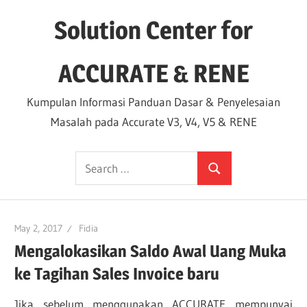
Skip
Solution Center for
to
content
ACCURATE & RENE
Kumpulan Informasi Panduan Dasar & Penyelesaian
Masalah pada Accurate V3, V4, V5 & RENE
Search
Search
for:
May 2, 2017
Fidia
Mengalokasikan Saldo Awal Uang Muka
ke Tagihan Sales Invoice baru
Jika sebelum menggunakan ACCURATE mempunyai