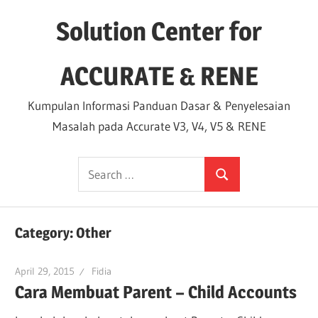
Skip
Solution Center for
to
content
ACCURATE & RENE
Kumpulan Informasi Panduan Dasar & Penyelesaian
Masalah pada Accurate V3, V4, V5 & RENE
Search
Search
for:
Category:
Other
April 29, 2015
Fidia
Cara Membuat Parent – Child Accounts