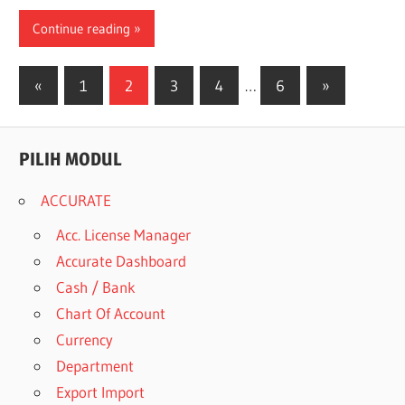
Continue reading
Posts
Previous
Next
«
1
2
3
4
…
6
»
Posts
Posts
navigation
PILIH MODUL
ACCURATE
Acc. License Manager
Accurate Dashboard
Cash / Bank
Chart Of Account
Currency
Department
Export Import