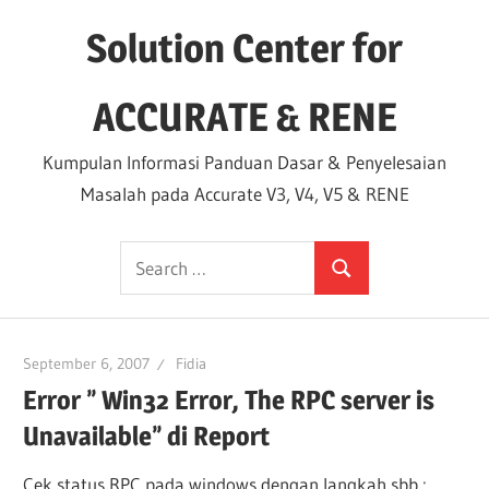
Skip
Solution Center for
to
content
ACCURATE & RENE
Kumpulan Informasi Panduan Dasar & Penyelesaian
Masalah pada Accurate V3, V4, V5 & RENE
Search
Search
for:
September 6, 2007
Fidia
Error ” Win32 Error, The RPC server is
Unavailable” di Report
Cek status RPC pada windows dengan langkah sbb :