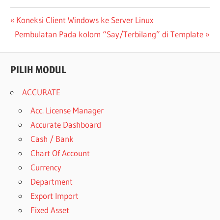
Post
Previous
Koneksi Client Windows ke Server Linux
Next
Post:
Pembulatan Pada kolom “Say/Terbilang” di Template
navigation
Post:
PILIH MODUL
ACCURATE
Acc. License Manager
Accurate Dashboard
Cash / Bank
Chart Of Account
Currency
Department
Export Import
Fixed Asset