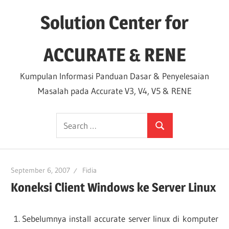
Skip
Solution Center for
to
content
ACCURATE & RENE
Kumpulan Informasi Panduan Dasar & Penyelesaian
Masalah pada Accurate V3, V4, V5 & RENE
Search
Search
for:
September 6, 2007
Fidia
Koneksi Client Windows ke Server Linux
Sebelumnya install accurate server linux di komputer