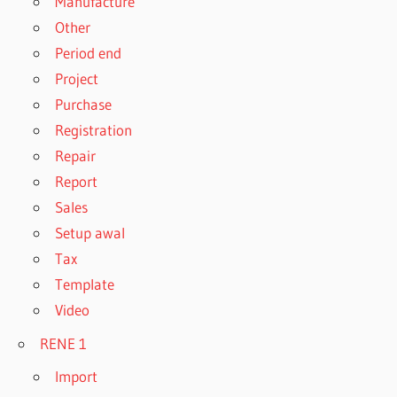
Manufacture
Other
Period end
Project
Purchase
Registration
Repair
Report
Sales
Setup awal
Tax
Template
Video
RENE 1
Import