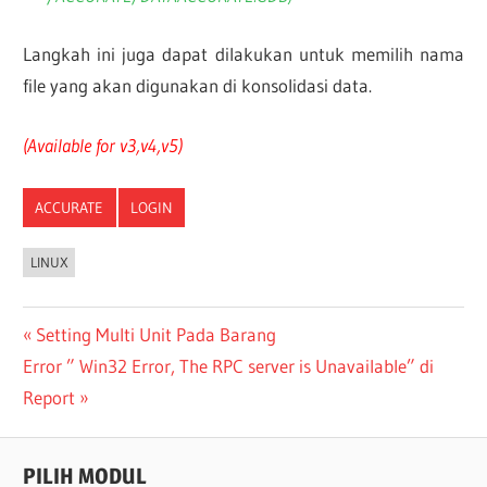
Langkah ini juga dapat dilakukan untuk memilih nama
file yang akan digunakan di konsolidasi data.
(Available for v3,v4,v5)
ACCURATE
LOGIN
LINUX
Post
Previous
Setting Multi Unit Pada Barang
Next
Post:
Error ” Win32 Error, The RPC server is Unavailable” di
navigation
Post:
Report
PILIH MODUL