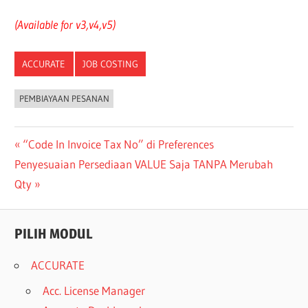
(Available for v3,v4,v5)
ACCURATE
JOB COSTING
PEMBIAYAAN PESANAN
Post
Previous
“Code In Invoice Tax No” di Preferences
Next
Post:
Penyesuaian Persediaan VALUE Saja TANPA Merubah
navigation
Post:
Qty
PILIH MODUL
ACCURATE
Acc. License Manager