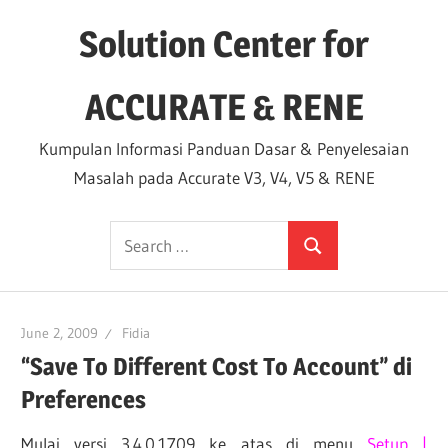
Skip
Solution Center for
to
content
ACCURATE & RENE
Kumpulan Informasi Panduan Dasar & Penyelesaian
Masalah pada Accurate V3, V4, V5 & RENE
Search
Search
for:
June 2, 2009
Fidia
“Save To Different Cost To Account” di
Preferences
Mulai versi 3.4.0.1709 ke atas di menu
Setup |