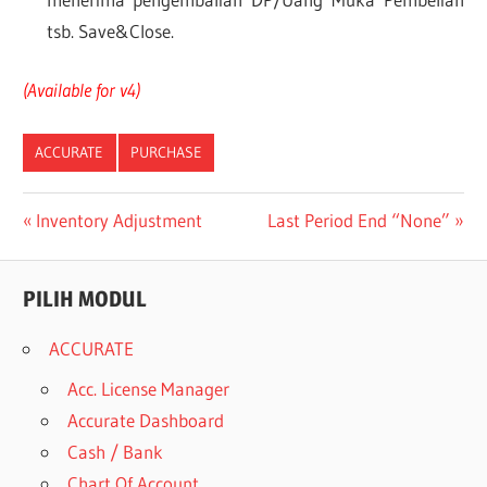
tsb. Save&Close.
(Available for v4)
ACCURATE
PURCHASE
Post
Previous
Next
Inventory Adjustment
Last Period End “None”
Post:
Post:
navigation
PILIH MODUL
ACCURATE
Acc. License Manager
Accurate Dashboard
Cash / Bank
Chart Of Account