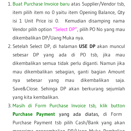
Buat Purchase Invoice baru
atas Supplier/Vendor tsb,
item pilih item no 0 yaitu item Opening Balance, Qty
isi 1 Unit Price isi 0. Kemudian disamping nama
Vendor pilih option
“Select DP”
, pilih PO No yang mau
dikembalikan DP/Uang Muka nya.
Setelah Select DP, di halaman
USE DP
akan muncul
sebesar DP yang ada di PO tsb, jika mau
dikembalikan semua tidak perlu diganti. Namun jika
mau dikembalikan sebagian, ganti bagian Amount
nya sebesar yang mau dikembalikan saja.
Save&Close. Sehinga DP akan berkurang sejumlah
yang kita kembalikan.
Masih di Form Purchase Invoice tsb, klik button
Purchase Payment
yang ada diatas
,
di Form
Purchase Payment tsb pilih Cash/Bank yang akan
menerima pengembalian DP/Uang Muka Pembelian