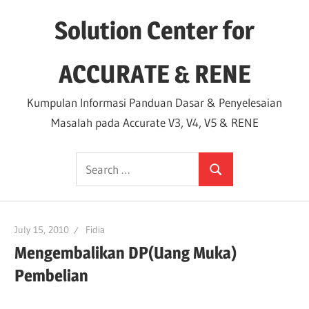
Skip
Solution Center for
to
content
ACCURATE & RENE
Kumpulan Informasi Panduan Dasar & Penyelesaian
Masalah pada Accurate V3, V4, V5 & RENE
Search
Search
for:
July 15, 2010
Fidia
Mengembalikan DP(Uang Muka)
Pembelian