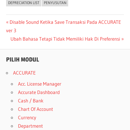
DEPRECIATION LIST
PENYUSUTAN
Post
Previous
Disable Sound Ketika Save Transaksi Pada ACCURATE
Post:
ver 3
navigation
Next
Ubah Bahasa Tetapi Tidak Memiliki Hak Di Preferensi
Post:
PILIH MODUL
ACCURATE
Acc. License Manager
Accurate Dashboard
Cash / Bank
Chart Of Account
Currency
Department