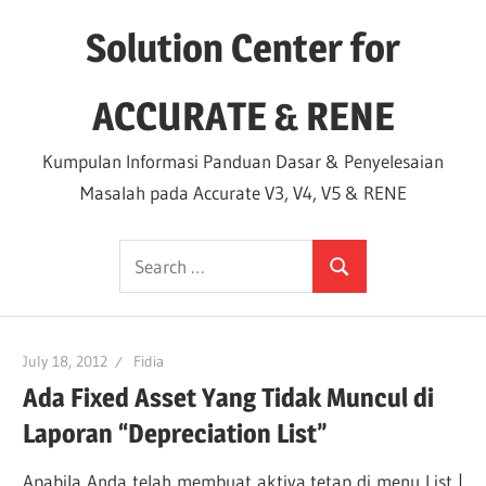
Skip
Solution Center for
to
content
ACCURATE & RENE
Kumpulan Informasi Panduan Dasar & Penyelesaian
Masalah pada Accurate V3, V4, V5 & RENE
Search
Search
for:
July 18, 2012
Fidia
Ada Fixed Asset Yang Tidak Muncul di
Laporan “Depreciation List”
Apabila Anda telah membuat aktiva tetap di menu List |