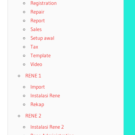
Registration
Repair
Report
Sales
Setup awal
Tax
Template
Video
RENE 1
Import
Instalasi Rene
Rekap
RENE 2
Instalasi Rene 2