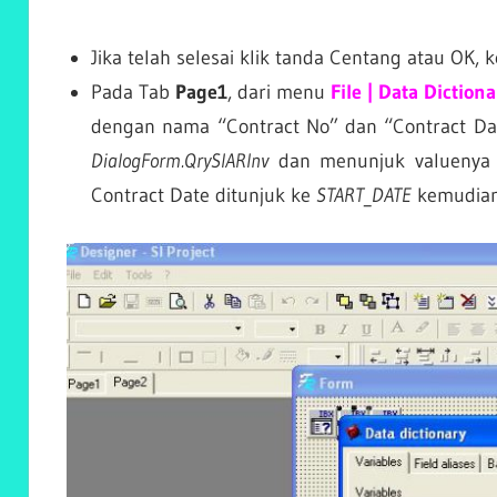
Jika telah selesai klik tanda Centang atau OK,
Pada Tab
Page1
, dari menu
File | Data Dictiona
dengan nama “Contract No” dan “Contract Dat
DialogForm.QrySIARInv
dan menunjuk valuenya 
Contract Date ditunjuk ke
START_DATE
kemudian 