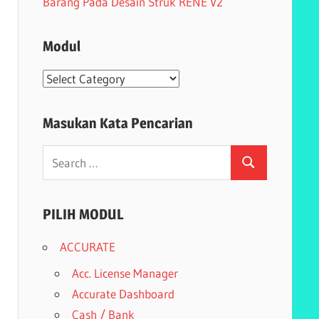
Barang Pada Desain Struk RENE V2
Modul
Modul
Masukan Kata Pencarian
Search
Search
for:
PILIH MODUL
ACCURATE
Acc. License Manager
Accurate Dashboard
Cash / Bank