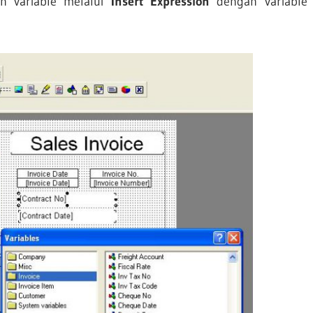
n variable melalui
Insert Expression
dengan variable