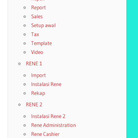
Report
Sales
Setup awal
Tax
Template
Video
RENE 1
Import
Instalasi Rene
Rekap
RENE 2
Instalasi Rene 2
Rene Administration
Rene Cashier