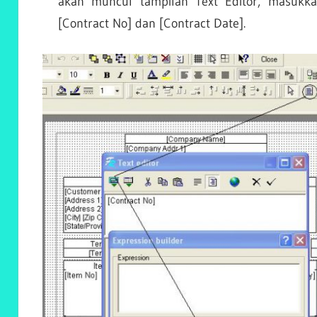
akan muncul tampilan Text Editor, masukka
[Contract No] dan [Contract Date].