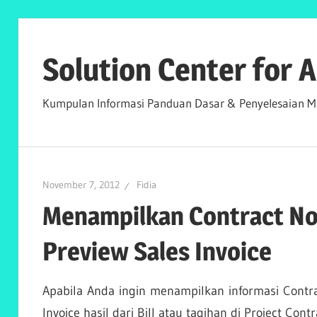
Skip
to
Solution Center for
content
Kumpulan Informasi Panduan Dasar & Penyelesaian Ma
November 7, 2012
Fidia
Menampilkan Contract No
Preview Sales Invoice
Apabila Anda ingin menampilkan informasi Contra
Invoice hasil dari Bill atau tagihan di Project Cont