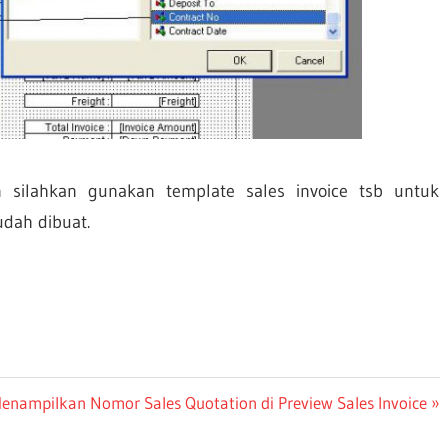
 silahkan gunakan template sales invoice tsb untuk
udah dibuat.
ext
enampilkan Nomor Sales Quotation di Preview Sales Invoice
ost: