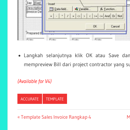
Langkah selanjutnya klik OK atau Save dan
mempreview Bill dari project contractor yang s
(Available for V4)
ACCURATE
TEMPLATE
Post
Previous
N
Template Sales Invoice Rangkap 4
M
Post:
P
navigation