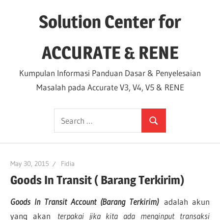
Skip
Solution Center for
to
content
ACCURATE & RENE
Kumpulan Informasi Panduan Dasar & Penyelesaian
Masalah pada Accurate V3, V4, V5 & RENE
Search
Search
for:
May 30, 2015
Fidia
Goods In Transit ( Barang Terkirim)
Goods In Transit Account
(Barang Terkirim)
adalah akun
yang akan
terpakai jika kita ada menginput transaksi