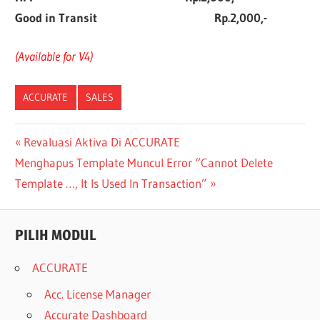
Good in Transit
Rp.2,000,-
(Available for V4)
ACCURATE
SALES
Post
Previous
Revaluasi Aktiva Di ACCURATE
Next
Post:
Menghapus Template Muncul Error “Cannot Delete
navigation
Post:
Template …, It Is Used In Transaction”
PILIH MODUL
ACCURATE
Acc. License Manager
Accurate Dashboard