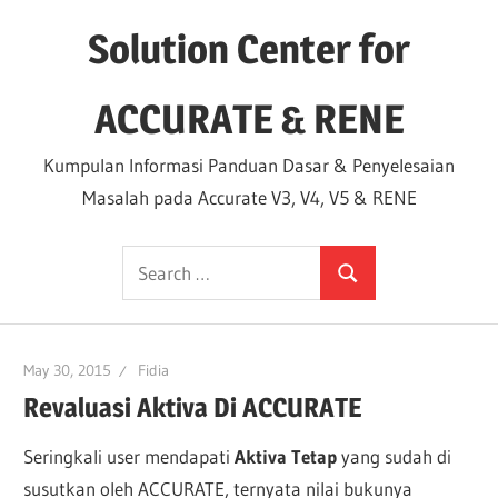
Skip
Solution Center for
to
content
ACCURATE & RENE
Kumpulan Informasi Panduan Dasar & Penyelesaian
Masalah pada Accurate V3, V4, V5 & RENE
Search
Search
for:
May 30, 2015
Fidia
Revaluasi Aktiva Di ACCURATE
Seringkali user mendapati
Aktiva Tetap
yang sudah di
susutkan oleh ACCURATE, ternyata nilai bukunya