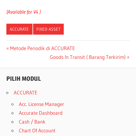
(Available for V4 )
ACCURATE
FIXED ASSET
Post
Previous
Metode Periodik di ACCURATE
Post:
Next
Goods In Transit ( Barang Terkirim)
navigation
Post:
PILIH MODUL
ACCURATE
Acc. License Manager
Accurate Dashboard
Cash / Bank
Chart Of Account