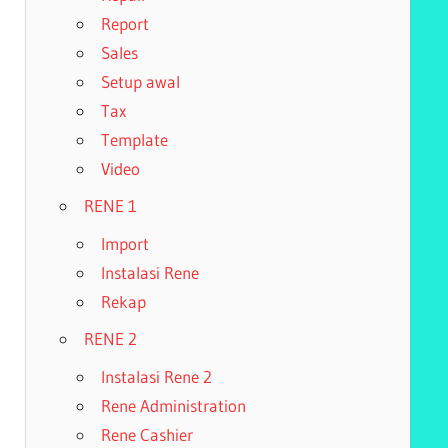
Report
Sales
Setup awal
Tax
Template
Video
RENE 1
Import
Instalasi Rene
Rekap
RENE 2
Instalasi Rene 2
Rene Administration
Rene Cashier