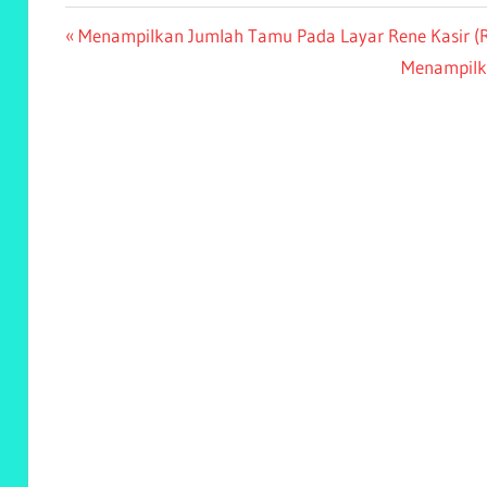
Post
Previous
Menampilkan Jumlah Tamu Pada Layar Rene Kasir (R
Post:
Next
Menampilka
navigation
Post: