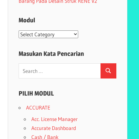
Barang Pada Desain Struk RENE V2
Modul
Modul
Masukan Kata Pencarian
Search
Search
for:
PILIH MODUL
ACCURATE
Acc. License Manager
Accurate Dashboard
Cash / Bank