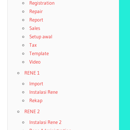
Registration
Repair
Report
Sales
Setup awal
Tax
Template
Video
RENE 1
Import
Instalasi Rene
Rekap
RENE 2
Instalasi Rene 2