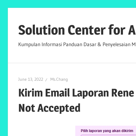
Skip
to
Solution Center for
content
Kumpulan Informasi Panduan Dasar & Penyelesaian Ma
June 13, 2022
Ms.Chang
Kirim Email Laporan Rene
Not Accepted