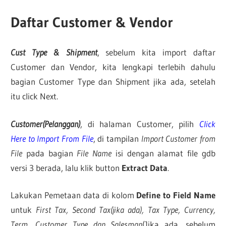
Daftar Customer & Vendor
Cust Type & Shipment
, sebelum kita import daftar
Customer dan Vendor, kita lengkapi terlebih dahulu
bagian Customer Type dan Shipment jika ada, setelah
itu click Next.
Customer(Pelanggan)
, di halaman Customer, pilih
Click
Here to Import From File
, di tampilan
Import Customer from
File
pada bagian
File Name
isi dengan alamat file gdb
versi 3 berada, lalu klik button
Extract Data
.
Lakukan Pemetaan data di kolom
Define to Field Name
untuk
First Tax, Second Tax(jika ada), Tax Type, Currency,
Term, Customer Type dan Salesman
(Jika ada, sebelum