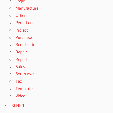
Login
Manufacture
Other
Period end
Project
Purchase
Registration
Repair
Report
Sales
Setup awal
Tax
Template
Video
RENE 1