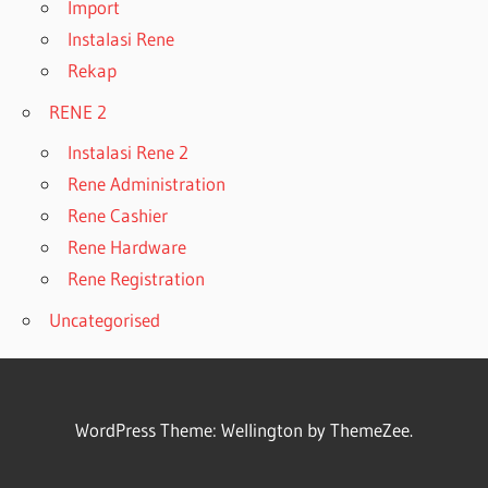
Import
Instalasi Rene
Rekap
RENE 2
Instalasi Rene 2
Rene Administration
Rene Cashier
Rene Hardware
Rene Registration
Uncategorised
WordPress Theme: Wellington by ThemeZee.