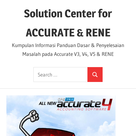
Skip
Solution Center for
to
content
ACCURATE & RENE
Kumpulan Informasi Panduan Dasar & Penyelesaian
Masalah pada Accurate V3, V4, V5 & RENE
Search
Search
for: