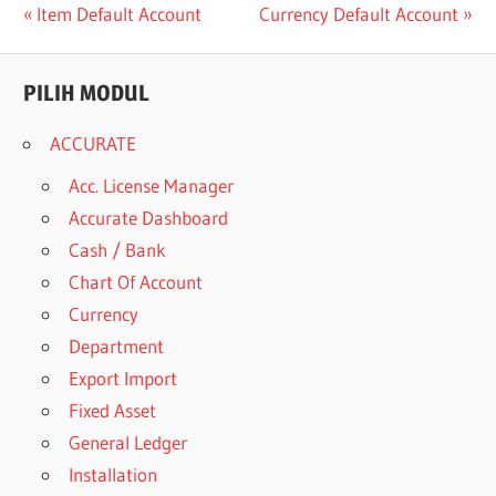
Post
Previous
Next
Item Default Account
Currency Default Account
Post:
Post:
navigation
PILIH MODUL
ACCURATE
Acc. License Manager
Accurate Dashboard
Cash / Bank
Chart Of Account
Currency
Department
Export Import
Fixed Asset
General Ledger
Installation